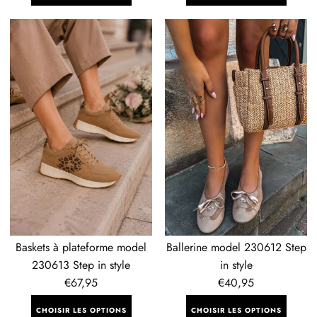
Baskets
Ballerine
à
model
plateforme
230612
model
Step
230613
in
Step
style
in
style
Baskets à plateforme model
Ballerine model 230612 Step
230613 Step in style
in style
Prix
€67,95
Prix
€40,95
régulier
régulier
CHOISIR LES OPTIONS
CHOISIR LES OPTIONS