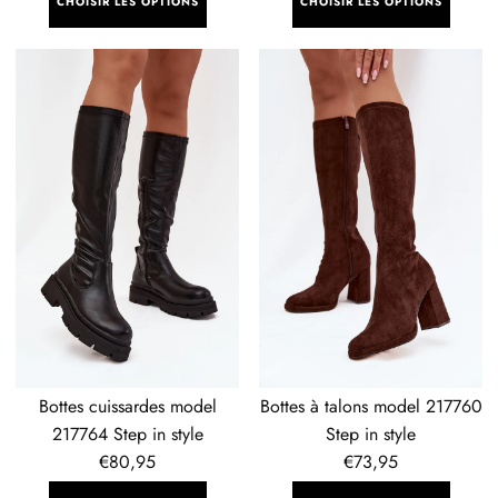
CHOISIR LES OPTIONS
CHOISIR LES OPTIONS
Bottes
Bottes
cuissardes
à
model
talons
217764
model
Step
217760
in
Step
style
in
style
Bottes cuissardes model
Bottes à talons model 217760
217764 Step in style
Step in style
Prix
€80,95
Prix
€73,95
régulier
régulier