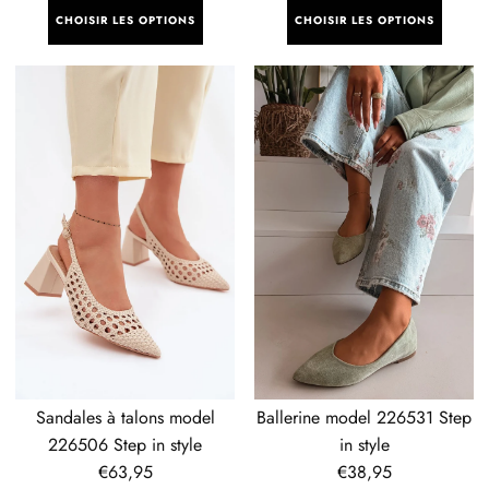
régulier
régulier
CHOISIR LES OPTIONS
CHOISIR LES OPTIONS
Sandales
Ballerine
à
model
talons
226531
model
Step
226506
in
Step
style
in
style
Sandales à talons model
Ballerine model 226531 Step
226506 Step in style
in style
Prix
€63,95
Prix
€38,95