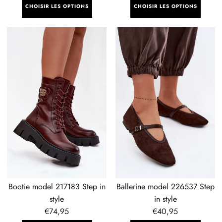
CHOISIR LES OPTIONS
CHOISIR LES OPTIONS
Bootie
Ballerine
model
model
217183
226537
Step
Step
in
in
style
style
Bootie model 217183 Step in
Ballerine model 226537 Step
style
in style
Prix
€74,95
Prix
€40,95