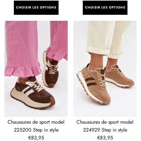
régulier
régulier
CHOISIR LES OPTIONS
CHOISIR LES OPTIONS
Chaussures
Chaussures
de
de
sport
sport
model
model
225200
224929
Step
Step
in
in
style
style
Chaussures de sport model
Chaussures de sport model
225200 Step in style
224929 Step in style
Prix
€83,95
Prix
€83,95