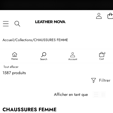
Aller au contenu
LIVRAISON OFFERTE EN EUROPE
GARANTIE 2 ANS SUR NOS SACS
SÉLECT
Accueil
/
Collections
/
CHAUSSURES FEMME
CATEGORIE
0
0
article
Home
Cart
Search
Account
Tout effacer
1587 produits
Filtrer
Afficher en tant que
CHAUSSURES FEMME