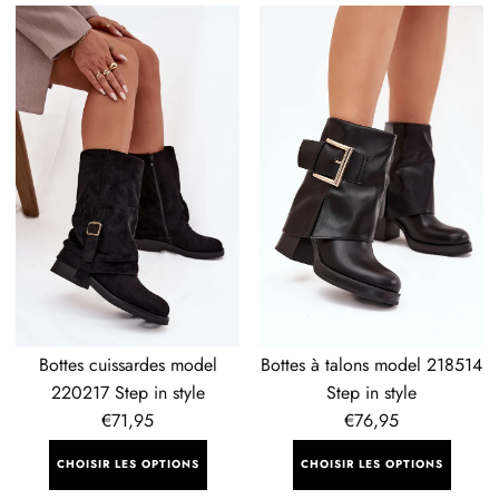
Bottes
Bottes
cuissardes
à
model
talons
220217
model
Step
218514
in
Step
style
in
style
Bottes cuissardes model
Bottes à talons model 218514
220217 Step in style
Step in style
Prix
€71,95
Prix
€76,95
régulier
régulier
CHOISIR LES OPTIONS
CHOISIR LES OPTIONS