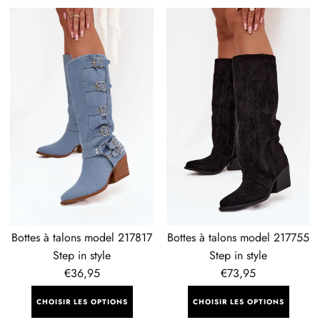
Bottes
Bottes
à
à
talons
talons
model
model
217817
217755
Step
Step
in
in
style
style
Bottes à talons model 217817
Bottes à talons model 217755
Step in style
Step in style
Prix
€36,95
Prix
€73,95
régulier
régulier
CHOISIR LES OPTIONS
CHOISIR LES OPTIONS