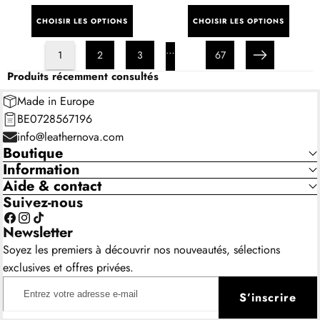
régulier
régulier
CHOISIR LES OPTIONS
CHOISIR LES OPTIONS
…
1
2
3
67
Suivant
Produits récemment consultés
Made in Europe
BE0728567196
info@leathernova.com
Boutique
Information
Aide & contact
Suivez-nous
Facebook
Instagram
TikTok
Newsletter
Soyez les premiers à découvrir nos nouveautés, sélections
exclusives et offres privées.
Entrez
S’inscrire
votre