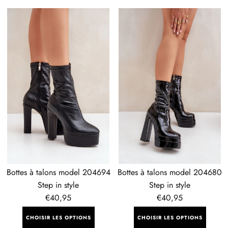
Bottes
Bottes
à
à
talons
talons
model
model
204694
204680
Step
Step
in
in
style
style
Bottes à talons model 204694
Bottes à talons model 204680
Step in style
Step in style
Prix
€40,95
Prix
€40,95
régulier
régulier
CHOISIR LES OPTIONS
CHOISIR LES OPTIONS