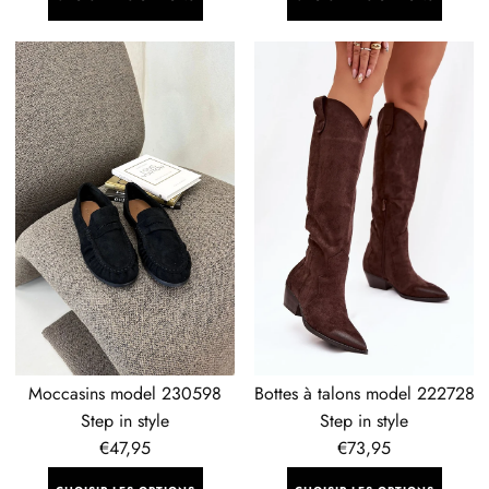
Moccasins
Bottes
model
à
230598
talons
Step
model
in
222728
style
Step
in
style
Moccasins model 230598
Bottes à talons model 222728
Step in style
Step in style
Prix
€47,95
Prix
€73,95
régulier
régulier