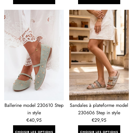
Ballerine
Sandales
model
à
230610
plateforme
Step
model
in
230606
style
Step
in
style
Ballerine model 230610 Step
Sandales à plateforme model
in style
230606 Step in style
Prix
€40,95
Prix
€29,95
régulier
régulier
CHOISIR LES OPTIONS
CHOISIR LES OPTIONS