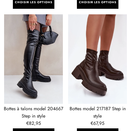
CHOISIR LES OPTIONS
CHOISIR LES OPTIONS
Bottes
Bottes
à
model
talons
217187
model
Step
204667
in
Step
style
in
style
Bottes à talons model 204667
Bottes model 217187 Step in
Step in style
style
Prix
€82,95
Prix
€67,95
régulier
régulier