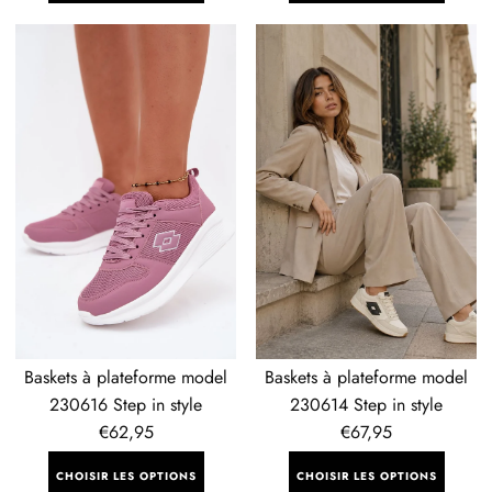
Baskets
Baskets
à
à
plateforme
plateforme
model
model
230616
230614
Step
Step
in
in
style
style
Baskets à plateforme model
Baskets à plateforme model
230616 Step in style
230614 Step in style
Prix
€62,95
Prix
€67,95
régulier
régulier
CHOISIR LES OPTIONS
CHOISIR LES OPTIONS